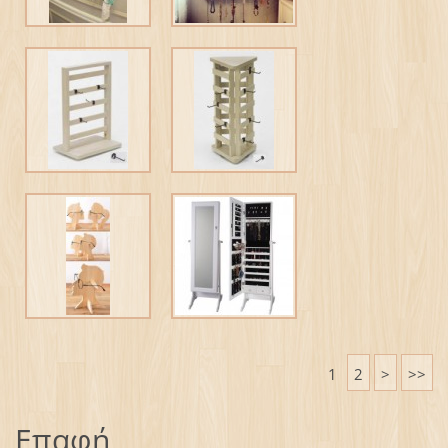
1
2
>
>>
Επαφή