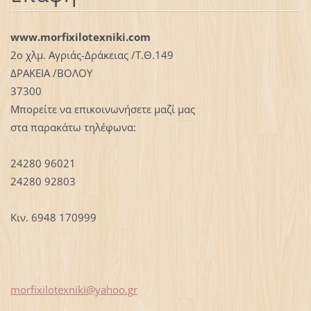
www.morfixilotexniki.com
2ο χλμ. Αγριάς-Δράκειας /Τ.Θ.149
ΔΡΑΚΕΙΑ /ΒΟΛΟΥ
37300
Μπορείτε να επικοινωνήσετε μαζί μας
στα παρακάτω τηλέφωνα:
24280 96021
24280 92803
Κιν. 6948 170999
morfixil
otexniki
@yahoo.g
r