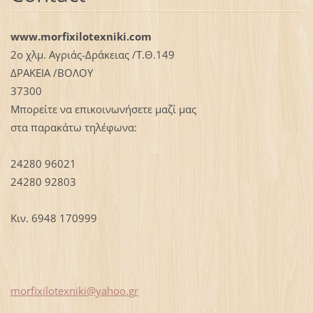
www.morfixilotexniki.com
2ο χλμ. Αγριάς-Δράκειας /Τ.Θ.149
ΔΡΑΚΕΙΑ /ΒΟΛΟΥ
37300
Μπορείτε να επικοινωνήσετε μαζί μας
στα παρακάτω τηλέφωνα:
24280 96021
24280 92803
Κιν. 6948 170999
morfixil
otexniki
@yahoo.g
r