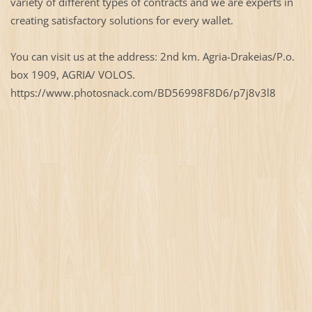
variety of different types of contracts and we are experts in
creating satisfactory solutions for every wallet.
You can visit us at the address: 2nd km. Agria-Drakeias/P.o.
box 1909, AGRIA/ VOLOS.
https://www.photosnack.com/BD56998F8D6/p7j8v3l8