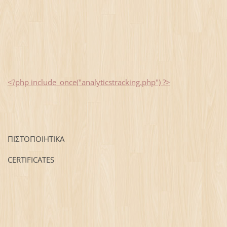
<?php include_once("analyticstracking.php") ?>
ΠΙΣΤΟΠΟΙΗΤΙΚΑ
CERTIFICATES