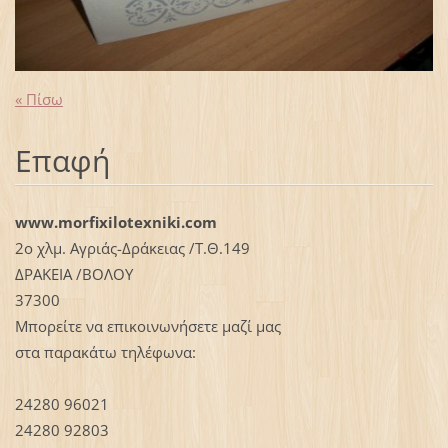
« Πίσω
Επαφή
www.morfixilotexniki.com
2ο χλμ. Αγριάς-Δράκειας /Τ.Θ.149
ΔΡΑΚΕΙΑ /ΒΟΛΟΥ
37300
Μπορείτε να επικοινωνήσετε μαζί μας
στα παρακάτω τηλέφωνα:
24280 96021
24280 92803