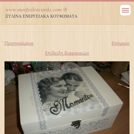
www.morfixilotexniki.com ®
ΞΥΛΙΝΑ ΕΝΕΡΓΕΙΑΚΑ ΚΟΥΦΩΜΑΤΑ
Προηγούμενο
Επόμενο
Επίδειξη διαφανειών