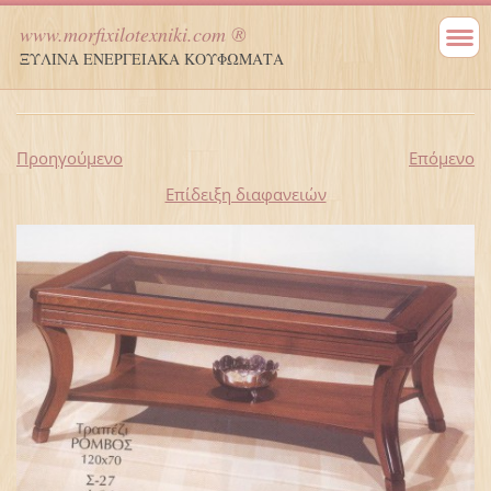
www.morfixilotexniki.com ®
ΞΥΛΙΝΑ ΕΝΕΡΓΕΙΑΚΑ ΚΟΥΦΩΜΑΤΑ
Προηγούμενο
Επόμενο
Επίδειξη διαφανειών