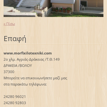
« Πίσω
Επαφή
www.morfixilotexniki.com
2ο χλμ. Αγριάς-Δράκειας /Τ.Θ.149
ΔΡΑΚΕΙΑ /ΒΟΛΟΥ
37300
Μπορείτε να επικοινωνήσετε μαζί μας
στα παρακάτω τηλέφωνα:
24280 96021
24280 92803