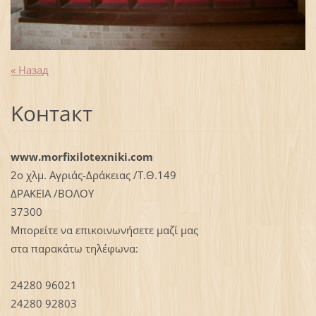
« Назад
Koнтакт
www.morfixilotexniki.com
2ο χλμ. Αγριάς-Δράκειας /Τ.Θ.149
ΔΡΑΚΕΙΑ /ΒΟΛΟΥ
37300
Μπορείτε να επικοινωνήσετε μαζί μας
στα παρακάτω τηλέφωνα:
24280 96021
24280 92803