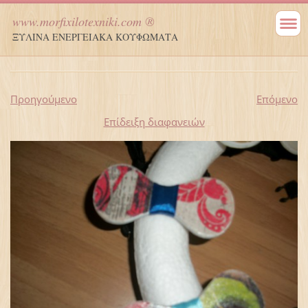
www.morfixilotexniki.com ®
ΞΥΛΙΝΑ ΕΝΕΡΓΕΙΑΚΑ ΚΟΥΦΩΜΑΤΑ
Προηγούμενο
Επόμενο
Επίδειξη διαφανειών