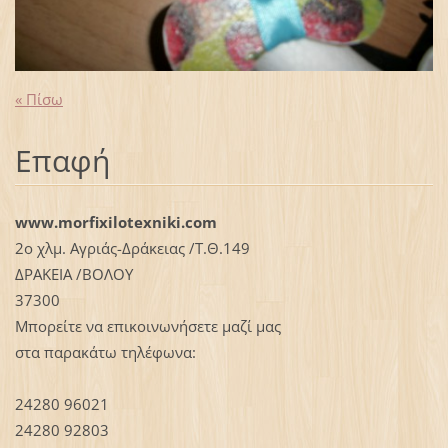
« Πίσω
Επαφή
www.morfixilotexniki.com
2ο χλμ. Αγριάς-Δράκειας /Τ.Θ.149
ΔΡΑΚΕΙΑ /ΒΟΛΟΥ
37300
Μπορείτε να επικοινωνήσετε μαζί μας
στα παρακάτω τηλέφωνα:
24280 96021
24280 92803