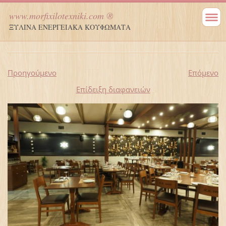
www.morfixilotexniki.com ®
ΞΥΛΙΝΑ ΕΝΕΡΓΕΙΑΚΑ ΚΟΥΦΩΜΑΤΑ
Προηγούμενο
Επόμενο
Επίδειξη διαφανειών