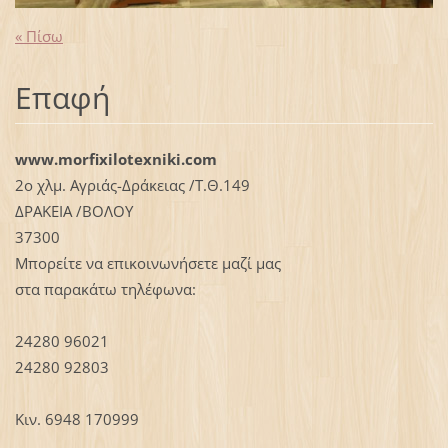
« Πίσω
Επαφή
www.morfixilotexniki.com
2ο χλμ. Αγριάς-Δράκειας /Τ.Θ.149
ΔΡΑΚΕΙΑ /ΒΟΛΟΥ
37300
Μπορείτε να επικοινωνήσετε μαζί μας
στα παρακάτω τηλέφωνα:
24280 96021
24280 92803
Κιν. 6948 170999