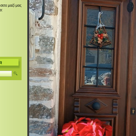
σετε μαζί μας
α:
R