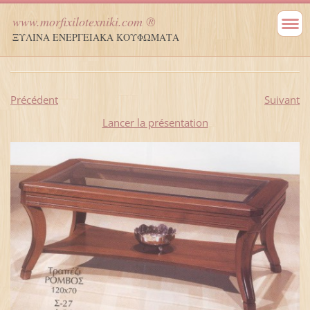
www.morfixilotexniki.com ®
ΞΥΛΙΝΑ ΕΝΕΡΓΕΙΑΚΑ ΚΟΥΦΩΜΑΤΑ
Précédent
Suivant
Lancer la présentation