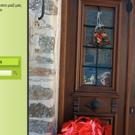
σετε μαζί μας
α:
R