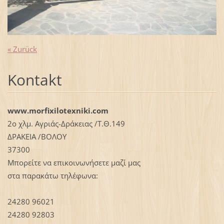
« Zurück
Kontakt
www.morfixilotexniki.com
2ο χλμ. Αγριάς-Δράκειας /Τ.Θ.149
ΔΡΑΚΕΙΑ /ΒΟΛΟΥ
37300
Μπορείτε να επικοινωνήσετε μαζί μας
στα παρακάτω τηλέφωνα:
24280 96021
24280 92803