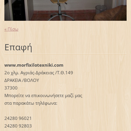
« Πίσω
Επαφή
www.morfixilotexniki.com
2ο χλμ. Αγριάς-Δράκειας /Τ.Θ.149
ΔΡΑΚΕΙΑ /ΒΟΛΟΥ
37300
Μπορείτε να επικοινωνήσετε μαζί μας
στα παρακάτω τηλέφωνα:
24280 96021
24280 92803