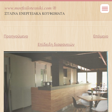
www.morfixilotexniki.com ®
ΞΥΛΙΝΑ ΕΝΕΡΓΕΙΑΚΑ ΚΟΥΦΩΜΑΤΑ
Προηγούμενο
Επόμενο
Επίδειξη διαφανειών