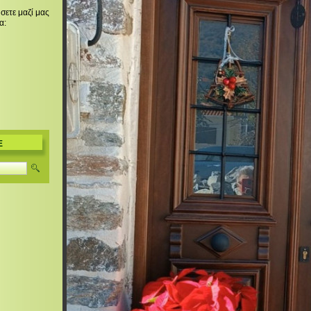
σετε μαζί μας
α:
E