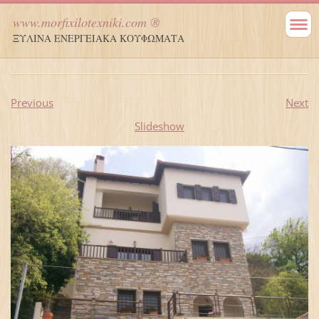
www.morfixilotexniki.com ®
ΞΥΛΙΝΑ ΕΝΕΡΓΕΙΑΚΑ ΚΟΥΦΩΜΑΤΑ
Previous
Next
Slideshow