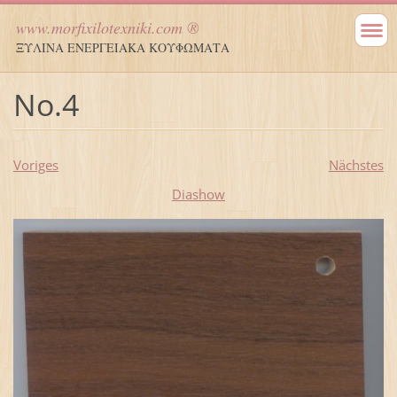
www.morfixilotexniki.com ®
ΞΥΛΙΝΑ ΕΝΕΡΓΕΙΑΚΑ ΚΟΥΦΩΜΑΤΑ
Νο.4
Voriges
Nächstes
Diashow