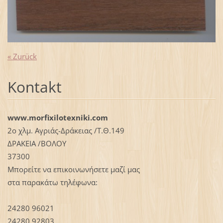
« Zurück
Kontakt
www.morfixilotexniki.com
2ο χλμ. Αγριάς-Δράκειας /Τ.Θ.149
ΔΡΑΚΕΙΑ /ΒΟΛΟΥ
37300
Μπορείτε να επικοινωνήσετε μαζί μας
στα παρακάτω τηλέφωνα:
24280 96021
24280 92803