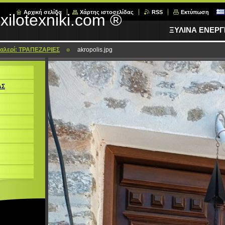
Αρχική σελίδα
Χάρτης ιστοσελίδας
RSS
Εκτύπωση
xilotexniki.com ®
ΞΥΛΙΝΑ ΕΝΕΡ
αλερί: ΤΡΑΠΕΖΑΡΙΕΣ
akropolis.jpg
ΑΣ