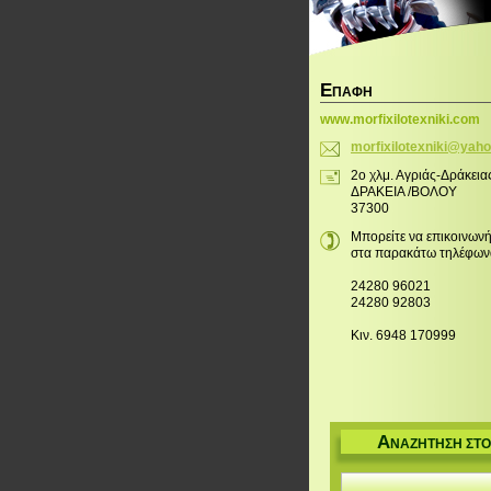
Ε
ΠΑΦΉ
www.morfixilotexniki.com
morfixil
otexniki
@yaho
2ο χλμ. Αγριάς-Δράκεια
ΔΡΑΚΕΙΑ /ΒΟΛΟΥ
37300
Μπορείτε να επικοινωνή
στα παρακάτω τηλέφων
24280 96021
24280 92803
Κιν. 6948 170999
Α
ΝΑΖΉΤΗΣΗ ΣΤΟ