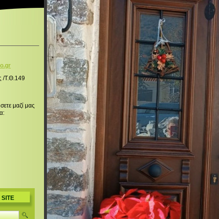
o.g
r
ς /Τ.Θ.149
σετε μαζί μας
α:
 SITE