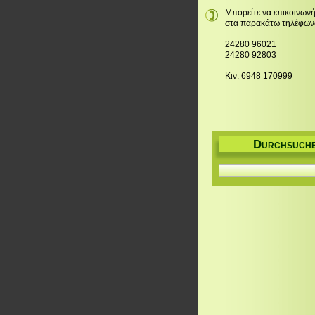
Μπορείτε να επικοινωνή
στα παρακάτω τηλέφων
24280 96021
24280 92803
Κιν. 6948 170999
D
URCHSUCH