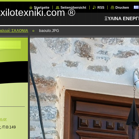
Startseite
Seitenübersicht
RSS
Drucken
xilotexniki.com ®
ΞΥΛΙΝΑ ΕΝΕΡ
αλερί: ΣΑΛΟΝΙΑ
baoulo.JPG
o.g
r
ς /Τ.Θ.149