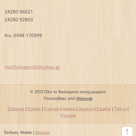
24280 96021
24280 92803
Κιν. 6948 170999
morfixil
otexniki
@yahoo.g
r
© 2013 Όλα τα δικαιώματα κατοχυρωμένα
Υλοποιήθηκε από
Webnode
Ελληνικά
|
English
|
Français
|
Italiano
|
Deutsch
|
Español
|
Türkçe
|
Русский
Έκδοση:
Mobile
|
Desktop