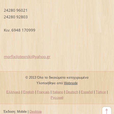
24280 96021
24280 92803
Κιν. 6948 170999
morfixil
otexniki
@yahoo.g
r
© 2013 Όλα τα δικαιώματα κατοχυρωμένα
Υλοποιήθηκε από
Webnode
Ελληνικά
|
English
|
Français
|
Italiano
|
Deutsch
|
Español
|
Türkçe
|
Русский
Έκδοση:
Mobile
|
Desktop