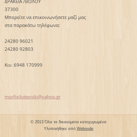
ΔΡΑΚΕΙΑ /ΒΟΛΟΥ
37300
Μπορείτε να επικοινωνήσετε μαζί μας
στα παρακάτω τηλέφωνα:
24280 96021
24280 92803
Κιν. 6948 170999
morfixil
otexniki
@yahoo.g
r
© 2013 Όλα τα δικαιώματα κατοχυρωμένα
Υλοποιήθηκε από
Webnode