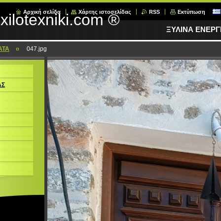
Αρχική σελίδα
Χάρτης ιστοσελίδας
RSS
Εκτύπωση
xilotexniki.com ®
ΞΥΛΙΝΑ ΕΝΕΡ
ΑΤΑ
047.jpg
ΑΣ