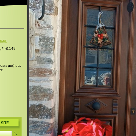
o.g
r
ς /Τ.Θ.149
σετε μαζί μας
α:
 SITE