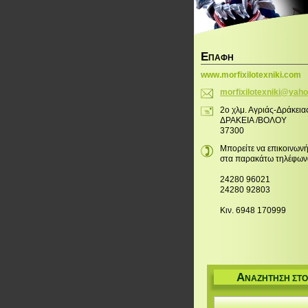
Ε
ΠΑΦΉ
www.morfixilotexniki.com
morfixil
otexniki
@yaho
2ο χλμ. Αγριάς-Δράκεια
ΔΡΑΚΕΙΑ /ΒΟΛΟΥ
37300
Μπορείτε να επικοινωνή
στα παρακάτω τηλέφων
24280 96021
24280 92803
Κιν. 6948 170999
Α
ΝΑΖΉΤΗΣΗ ΣΤΟ