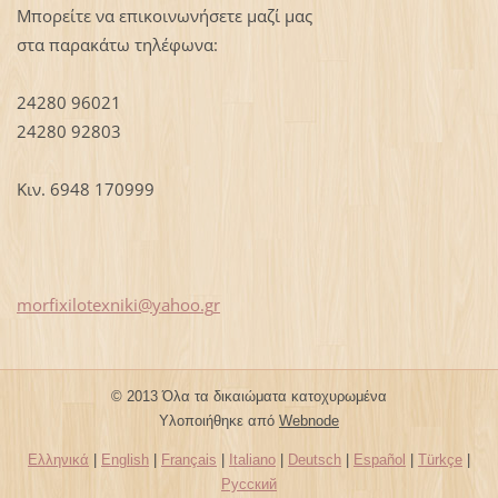
Μπορείτε να επικοινωνήσετε μαζί μας
στα παρακάτω τηλέφωνα:
24280 96021
24280 92803
Κιν. 6948 170999
morfixil
otexniki
@yahoo.g
r
© 2013 Όλα τα δικαιώματα κατοχυρωμένα
Υλοποιήθηκε από
Webnode
Ελληνικά
|
English
|
Français
|
Italiano
|
Deutsch
|
Español
|
Türkçe
|
Русский