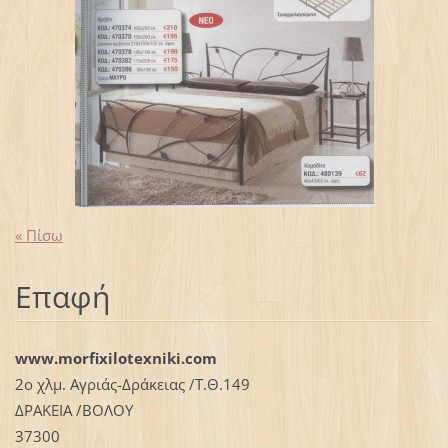
« Πίσω
Επαφή
www.morfixilotexniki.com
2ο χλμ. Αγριάς-Δράκειας /Τ.Θ.149
ΔΡΑΚΕΙΑ /ΒΟΛΟΥ
37300