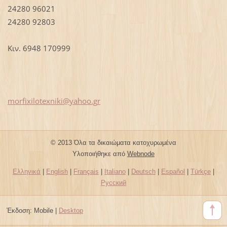
24280 96021
24280 92803
Κιν. 6948 170999
morfixil
otexniki
@yahoo.g
r
© 2013 Όλα τα δικαιώματα κατοχυρωμένα
Υλοποιήθηκε από
Webnode
Ελληνικά
|
English
|
Français
|
Italiano
|
Deutsch
|
Español
|
Türkçe
|
Русский
Έκδοση:
Mobile
|
Desktop