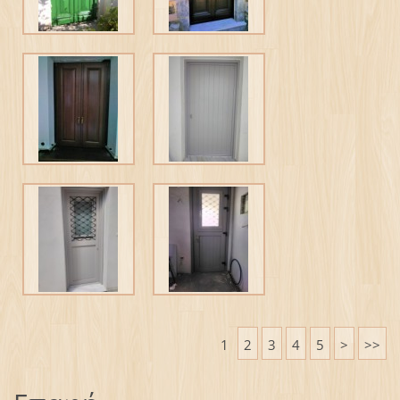
1
2
3
4
5
>
>>