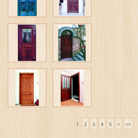
1
2
3
4
5
>
>>