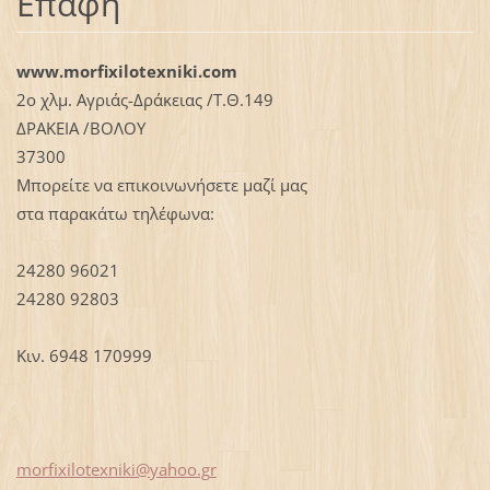
Επαφή
www.morfixilotexniki.com
2ο χλμ. Αγριάς-Δράκειας /Τ.Θ.149
ΔΡΑΚΕΙΑ /ΒΟΛΟΥ
37300
Μπορείτε να επικοινωνήσετε μαζί μας
στα παρακάτω τηλέφωνα:
24280 96021
24280 92803
Κιν. 6948 170999
morfixil
otexniki
@yahoo.g
r