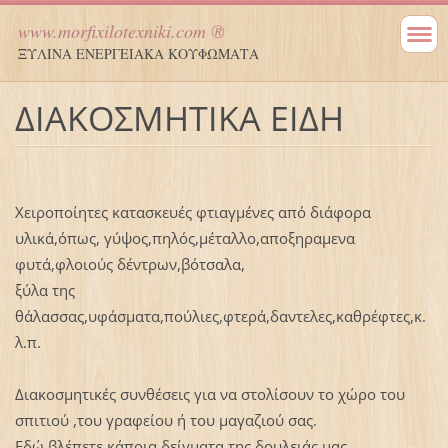
www.morfixilotexniki.com ®
ΞΥΛΙΝΑ ΕΝΕΡΓΕΙΑΚΑ ΚΟΥΦΩΜΑΤΑ
ΔΙΑΚΟΣΜΗΤΙΚΑ ΕΙΔΗ
Χειροποίητες κατασκευές φτιαγμένες από διάφορα
υλικά,όπως, γύψος,πηλός,μέταλλο,αποξηραμενα
φυτά,φλοιούς δέντρων,βότσαλα,
ξύλα της
θάλασσας,υφάσματα,πούλιες,φτερά,δαντελες,καθρέφτες,κ.
λ.π.
Διακοσμητικές συνθέσεις για να στολίσουν το χώρο του
σπιτιού ,του γραφείου ή του μαγαζιού σας.
Εδώ βλέπετε κάποια δείγματα της δουλειάς μας .