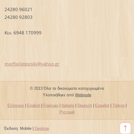
24280 96021
24280 92803
Κιν. 6948 170999
morfixil
otexniki
@yahoo.g
r
© 2013 Όλα τα δικαιώματα κατοχυρωμένα
Υλοποιήθηκε από
Webnode
Ελληνικά
|
English
|
Français
|
Italiano
|
Deutsch
|
Español
|
Türkçe
|
Русский
Έκδοση:
Mobile
|
Desktop