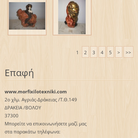
1
2
3
4
5
>
>>
Επαφή
www.morfixilotexniki.com
2ο χλμ. Αγριάς-Δράκειας /Τ.Θ.149
ΔΡΑΚΕΙΑ /ΒΟΛΟΥ
37300
Μπορείτε να επικοινωνήσετε μαζί μας
στα παρακάτω τηλέφωνα: