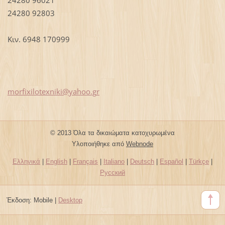
24280 92803
Κιν. 6948 170999
morfixil
otexniki
@yahoo.g
r
© 2013 Όλα τα δικαιώματα κατοχυρωμένα
Υλοποιήθηκε από
Webnode
Ελληνικά
|
English
|
Français
|
Italiano
|
Deutsch
|
Español
|
Türkçe
|
Русский
Έκδοση:
Mobile
|
Desktop