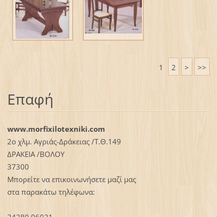
1
2
>
>>
Επαφή
www.morfixilotexniki.com
2ο χλμ. Αγριάς-Δράκειας /Τ.Θ.149
ΔΡΑΚΕΙΑ /ΒΟΛΟΥ
37300
Μπορείτε να επικοινωνήσετε μαζί μας
στα παρακάτω τηλέφωνα:
24280 96021