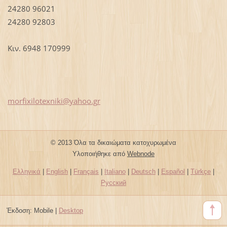
24280 96021
24280 92803
Κιν. 6948 170999
morfixil
otexniki
@yahoo.g
r
© 2013 Όλα τα δικαιώματα κατοχυρωμένα
Υλοποιήθηκε από
Webnode
Ελληνικά
|
English
|
Français
|
Italiano
|
Deutsch
|
Español
|
Türkçe
|
Русский
Έκδοση:
Mobile
|
Desktop