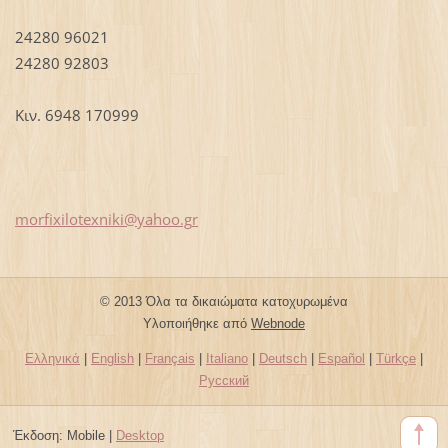
24280 96021
24280 92803
Κιν. 6948 170999
morfixil
otexniki
@yahoo.g
r
© 2013 Όλα τα δικαιώματα κατοχυρωμένα
Υλοποιήθηκε από
Webnode
Ελληνικά
|
English
|
Français
|
Italiano
|
Deutsch
|
Español
|
Türkçe
|
Русский
Έκδοση:
Mobile
|
Desktop