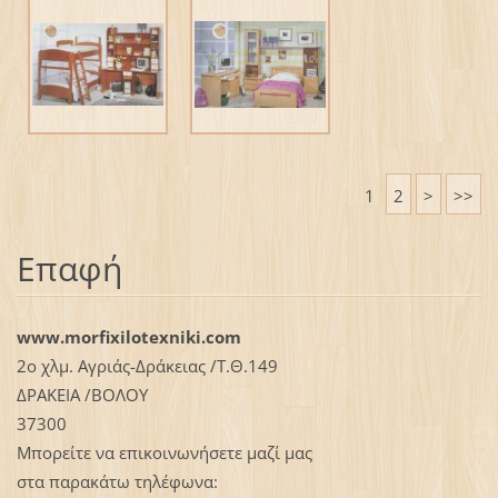
1
2
>
>>
Επαφή
www.morfixilotexniki.com
2ο χλμ. Αγριάς-Δράκειας /Τ.Θ.149
ΔΡΑΚΕΙΑ /ΒΟΛΟΥ
37300
Μπορείτε να επικοινωνήσετε μαζί μας
στα παρακάτω τηλέφωνα: