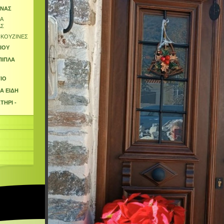
ΙΝΑΣ
Α
ΑΣ
 ΚΟΥΖΙΝΕΣ
ΙΟΥ
ΠΙΠΛΑ
ΙΟ
Α ΕΙΔΗ
ΤΗΡΙ -