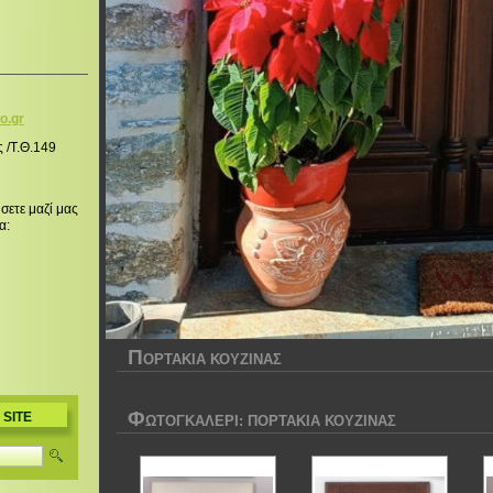
o.g
r
ς /Τ.Θ.149
σετε μαζί μας
α:
Π
ΟΡΤΑΚΙΑ ΚΟΥΖΙΝΑΣ
Φ
 SITE
ΩΤΟΓΚΑΛΕΡΊ: ΠΟΡΤΑΚΙΑ ΚΟΥΖΙΝΑΣ