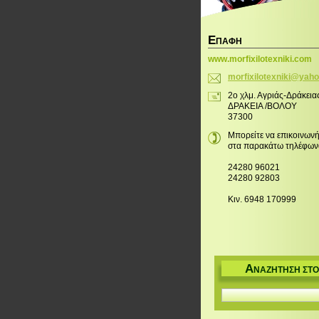
Ε
ΠΑΦΉ
www.morfixilotexniki.com
morfixil
otexniki
@yaho
2ο χλμ. Αγριάς-Δράκεια
ΔΡΑΚΕΙΑ /ΒΟΛΟΥ
37300
Μπορείτε να επικοινωνή
στα παρακάτω τηλέφων
24280 96021
24280 92803
Κιν. 6948 170999
Α
ΝΑΖΉΤΗΣΗ ΣΤΟ