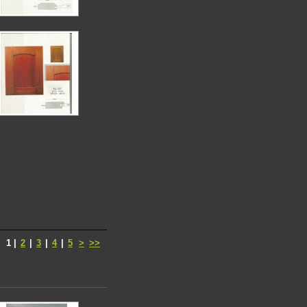
1
|
2
|
3
|
4
|
5
>
>>