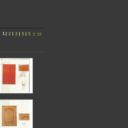
1
|
2
|
3
|
4
|
5
>
>>