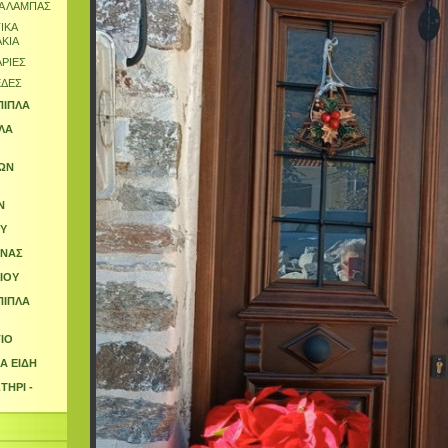
Α ΛΑΜΠΑΣ
ΙΚΑ
ΚΙΑ
ΡΙΕΣ
ΔΕΣ
ΠΙΠΛΑ
ΠΛΑ
ΩΝ
Ν
Υ
ΙΝΑΣ
ΙΟΥ
ΠΙΠΛΑ
ΙΟ
Α ΕΙΔΗ
ΤΗΡΙ -