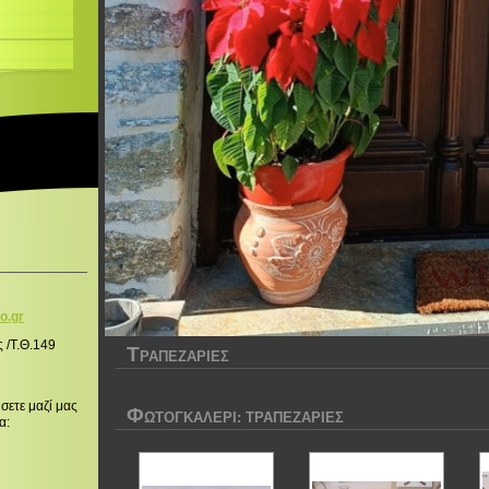
o.g
r
ς /Τ.Θ.149
Τ
ΡΑΠΕΖΑΡΙΕΣ
σετε μαζί μας
Φ
ΩΤΟΓΚΑΛΕΡΊ: ΤΡΑΠΕΖΑΡΙΕΣ
α: