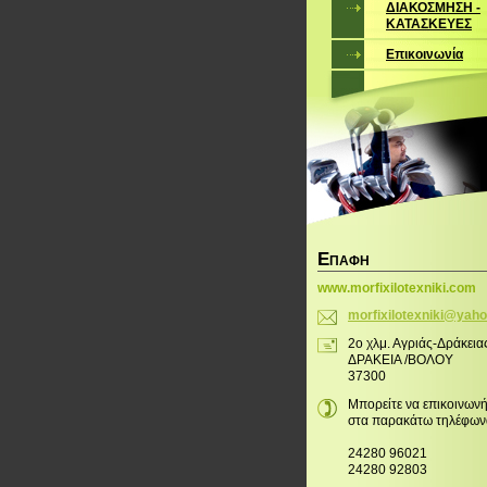
ΔΙΑΚΟΣΜΗΣΗ -
ΚΑΤΑΣΚΕΥΕΣ
Επικοινωνία
Ε
ΠΑΦΉ
www.morfixilotexniki.com
morfixil
otexniki
@yaho
2ο χλμ. Αγριάς-Δράκεια
ΔΡΑΚΕΙΑ /ΒΟΛΟΥ
37300
Μπορείτε να επικοινωνή
στα παρακάτω τηλέφων
24280 96021
24280 92803