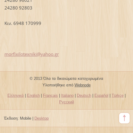
24280 92803
Κιν. 6948 170999
morfixil
otexniki
@yahoo.g
r
© 2013 Όλα τα δικαιώματα κατοχυρωμένα
Υλοποιήθηκε από
Webnode
Ελληνικά
|
English
|
Français
|
Italiano
|
Deutsch
|
Español
|
Türkçe
|
Русский
Έκδοση:
Mobile
|
Desktop