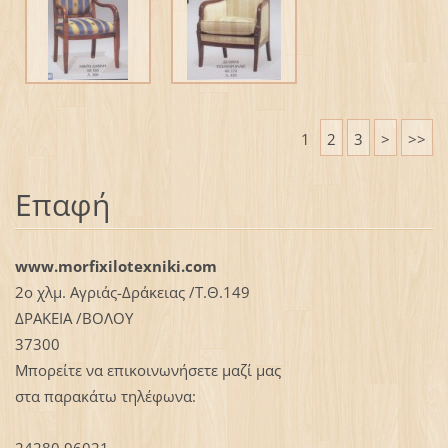
1
2
3
>
>>
Επαφή
www.morfixilotexniki.com
2ο χλμ. Αγριάς-Δράκειας /Τ.Θ.149
ΔΡΑΚΕΙΑ /ΒΟΛΟΥ
37300
Μπορείτε να επικοινωνήσετε μαζί μας
στα παρακάτω τηλέφωνα:
24280 96021