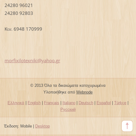
24280 96021
24280 92803
Κιν. 6948 170999
morfixil
otexniki
@yahoo.g
r
© 2013 Όλα τα δικαιώματα κατοχυρωμένα
Υλοποιήθηκε από
Webnode
Ελληνικά
|
English
|
Français
|
Italiano
|
Deutsch
|
Español
|
Türkçe
|
Русский
Έκδοση:
Mobile
|
Desktop