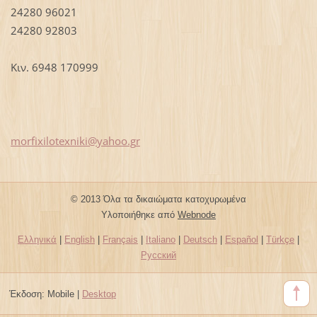
24280 96021
24280 92803
Κιν. 6948 170999
morfixil
otexniki
@yahoo.g
r
© 2013 Όλα τα δικαιώματα κατοχυρωμένα
Υλοποιήθηκε από
Webnode
Ελληνικά
|
English
|
Français
|
Italiano
|
Deutsch
|
Español
|
Türkçe
|
Русский
Έκδοση:
Mobile
|
Desktop