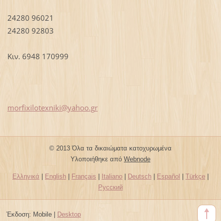
24280 96021
24280 92803
Κιν. 6948 170999
morfixil
otexniki
@yahoo.g
r
© 2013 Όλα τα δικαιώματα κατοχυρωμένα
Υλοποιήθηκε από
Webnode
Ελληνικά
|
English
|
Français
|
Italiano
|
Deutsch
|
Español
|
Türkçe
|
Русский
Έκδοση:
Mobile
|
Desktop