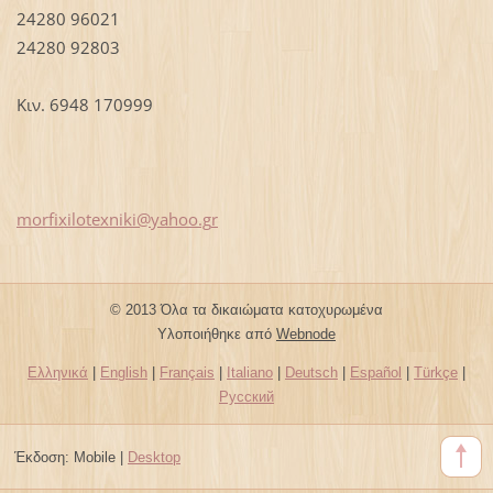
24280 96021
24280 92803
Κιν. 6948 170999
morfixil
otexniki
@yahoo.g
r
© 2013 Όλα τα δικαιώματα κατοχυρωμένα
Υλοποιήθηκε από
Webnode
Ελληνικά
|
English
|
Français
|
Italiano
|
Deutsch
|
Español
|
Türkçe
|
Русский
Έκδοση:
Mobile
|
Desktop