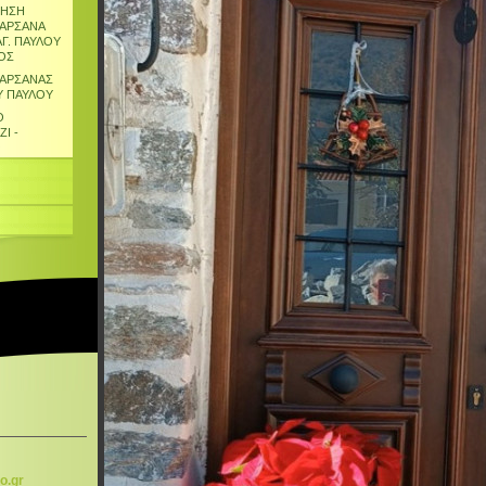
ΝΗΣΗ
 ΑΡΣΑΝΑ
ΑΓ. ΠΑΥΛΟΥ
ΟΣ
 ΑΡΣΑΝΑΣ
ΟΥ ΠΑΥΛΟΥ
Ο
Ι -
Ο
o.g
r