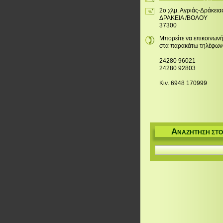
2ο χλμ. Αγριάς-Δράκεια
ΔΡΑΚΕΙΑ /ΒΟΛΟΥ
37300
Μπορείτε να επικοινωνή
στα παρακάτω τηλέφων
24280 96021
24280 92803
Κιν. 6948 170999
Α
ΝΑΖΉΤΗΣΗ ΣΤΟ