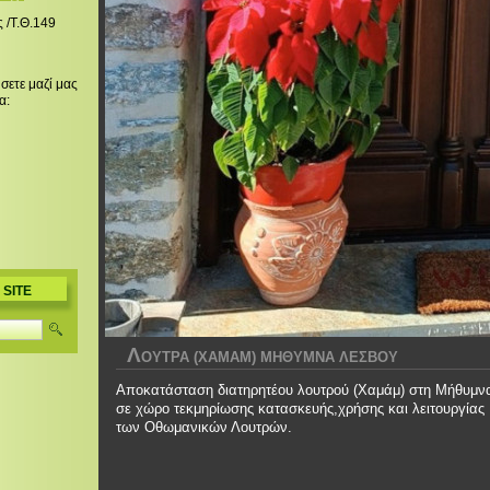
ς /Τ.Θ.149
σετε μαζί μας
α:
 SITE
Λ
ΟΥΤΡΑ (ΧΑΜΑΜ) ΜΗΘΥΜΝΑ ΛΕΣΒΟΥ
Αποκατάσταση διατηρητέου λουτρού (Χαμάμ) στη Μήθυμνα
σε χώρο τεκμηρίωσης κατασκευής,χρήσης και λειτουργίας
των Οθωμανικών Λουτρών.