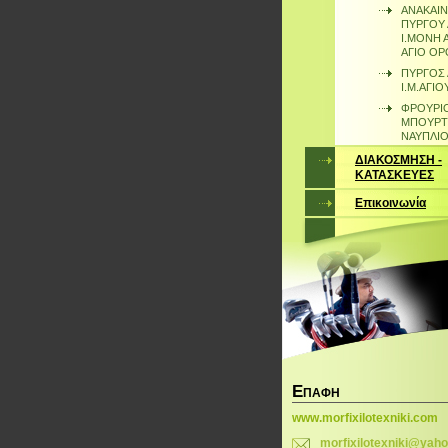
ΑΝΑΚΑΙ
ΠΥΡΓΟΥ
Ι.ΜΟΝΗ 
ΑΓΙΟ ΟΡ
ΠΥΡΓΟΣ
Ι.Μ.ΑΓΙ
ΦΡΟΥΡΙ
ΜΠΟΥΡΤΖ
ΝΑΥΠΛΙ
ΔΙΑΚΟΣΜΗΣΗ -
ΚΑΤΑΣΚΕΥΕΣ
Επικοινωνία
Ε
ΠΑΦΉ
www.morfixilotexniki.com
morfixil
otexniki
@yaho