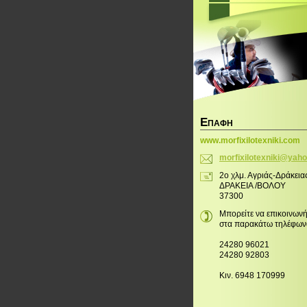
Ε
ΠΑΦΉ
www.morfixilotexniki.com
morfixil
otexniki
@yaho
2ο χλμ. Αγριάς-Δράκεια
ΔΡΑΚΕΙΑ /ΒΟΛΟΥ
37300
Μπορείτε να επικοινωνή
στα παρακάτω τηλέφων
24280 96021
24280 92803
Κιν. 6948 170999