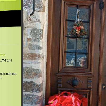
o.g
r
ς /Τ.Θ.149
σετε μαζί μας
α: