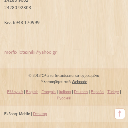
24280 92803
Κιν. 6948 170999
morfixil
otexniki
@yahoo.g
r
© 2013 Όλα τα δικαιώματα κατοχυρωμένα
Υλοποιήθηκε από
Webnode
Ελληνικά
|
English
|
Français
|
Italiano
|
Deutsch
|
Español
|
Türkçe
|
Русский
Έκδοση:
Mobile
|
Desktop