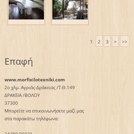
1
2
3
>
>>
Επαφή
www.morfixilotexniki.com
2ο χλμ. Αγριάς-Δράκειας /Τ.Θ.149
ΔΡΑΚΕΙΑ /ΒΟΛΟΥ
37300
Μπορείτε να επικοινωνήσετε μαζί μας
στα παρακάτω τηλέφωνα:
24280 96021